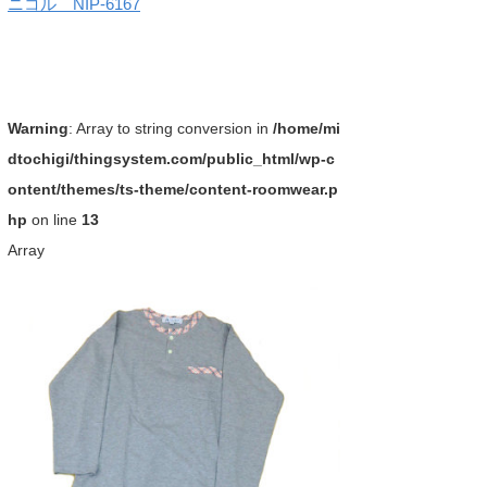
ニコル NIP-6167
Warning
: Array to string conversion in
/home/mi
dtochigi/thingsystem.com/public_html/wp-c
ontent/themes/ts-theme/content-roomwear.p
hp
on line
13
Array