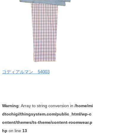
コディアルマン 54003
Warning
: Array to string conversion in
/home/mi
dtochigi/thingsystem.com/public_html/wp-c
ontent/themes/ts-theme/content-roomwear.p
hp
on line
13