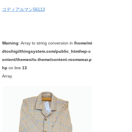
コディアルマン56113
Warning
: Array to string conversion in
/home/mi
dtochigi/thingsystem.com/public_html/wp-c
ontent/themes/ts-theme/content-roomwear.p
hp
on line
13
Array