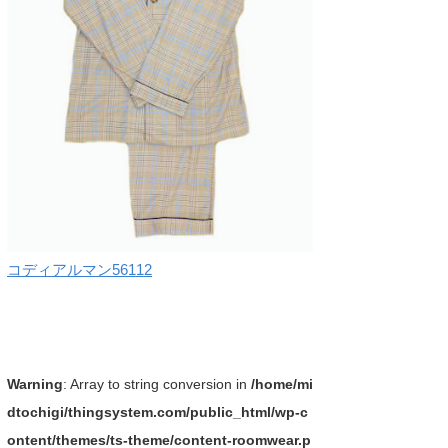
コディアルマン56112
Warning
: Array to string conversion in
/home/mi
dtochigi/thingsystem.com/public_html/wp-c
ontent/themes/ts-theme/content-roomwear.p