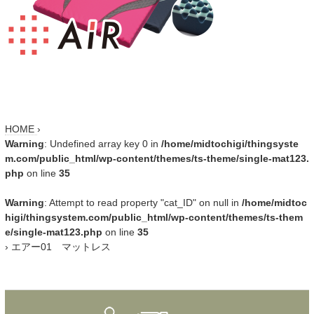
HOME
›
Warning
: Undefined array key 0 in
/home/midtochigi/thingsyste
m.com/public_html/wp-content/themes/ts-theme/single-mat123.
php
on line
35
Warning
: Attempt to read property "cat_ID" on null in
/home/midtoc
higi/thingsystem.com/public_html/wp-content/themes/ts-them
e/single-mat123.php
on line
35
›
エアー01 マットレス