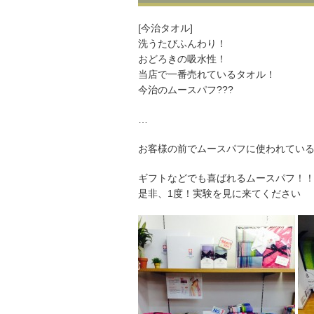
[今治タオル]
洗うたびふんわり！
おどろきの吸水性！
当店で一番売れているタオル！
今治のムースパフ
?
?
?
…
お客様の前でムースパフに使われてい
ギフトなどでも喜ばれるムースパフ！
是非、1度！実験を見に来てください